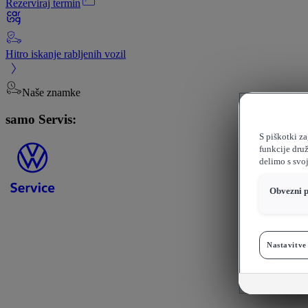
Rezerviraj termin
Hitro iskanje rabljenih vozil
Naše znamke
samo Servis:
S piškotki z
funkcije dru
delimo s svoj
Obvezni p
Nastavitve