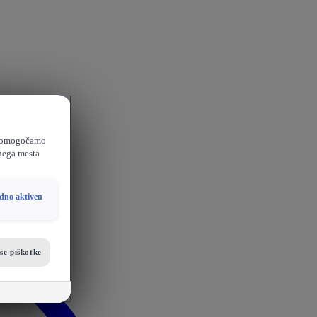
e, omogočamo
tnega mesta
dno aktiven
se piškotke