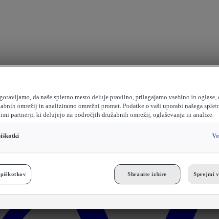
agotavljamo, da naše spletno mesto deluje pravilno, prilagajamo vsebino in oglas
žabnih omrežij in analiziramo omrežni promet. Podatke o vaši uporabi našega sple
imi partnerji, ki delujejo na področjih družabnih omrežij, oglaševanja in analize.
iškotki
Ve
 piškotkov
Shranite izbire
Sprejmi v