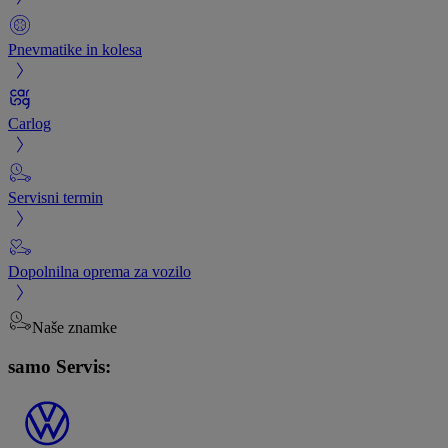
Pnevmatike in kolesa
Carlog
Servisni termin
Dopolnilna oprema za vozilo
Naše znamke
samo Servis: